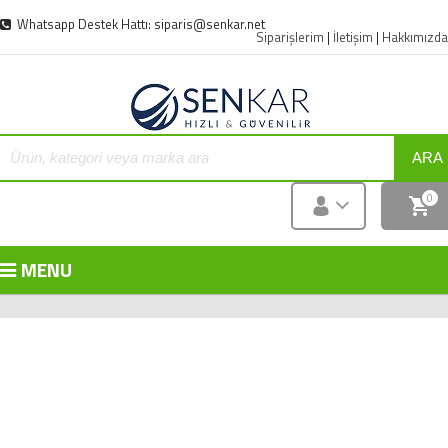
Whatsapp Destek Hattı: siparis@senkar.net
Siparişlerim
|
İletişim
|
Hakkımızda
ARA
0
MENU