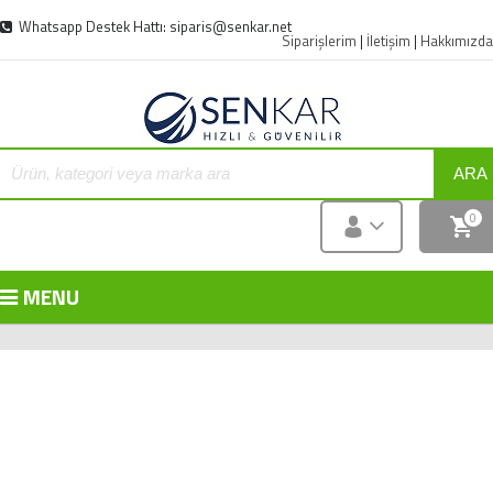
Whatsapp Destek Hattı: siparis@senkar.net
Siparişlerim
|
İletişim
|
Hakkımızda
ARA
0
MENU