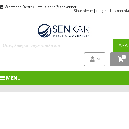
Whatsapp Destek Hattı: siparis@senkar.net
Siparişlerim
|
İletişim
|
Hakkımızda
ARA
0
MENU