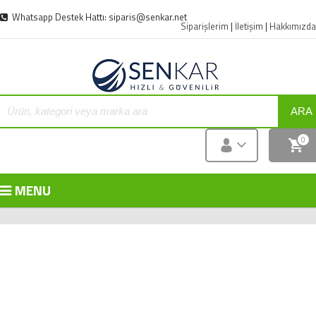
Whatsapp Destek Hattı: siparis@senkar.net
Siparişlerim
|
İletişim
|
Hakkımızda
ARA
0
MENU