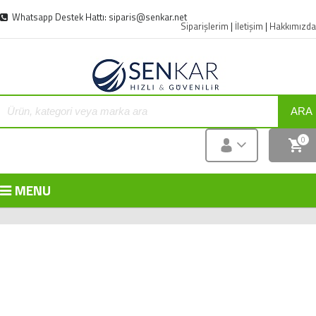
Whatsapp Destek Hattı: siparis@senkar.net
Siparişlerim
|
İletişim
|
Hakkımızda
ARA
0
MENU