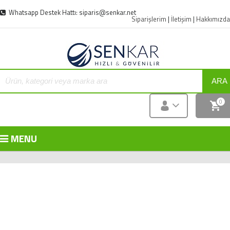
Whatsapp Destek Hattı: siparis@senkar.net
Siparişlerim
|
İletişim
|
Hakkımızda
ARA
0
MENU