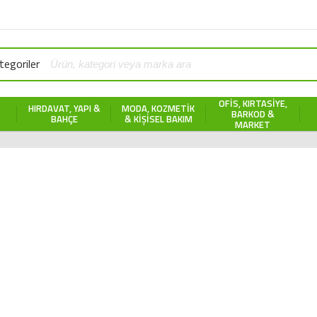
egoriler
OFIS, KIRTASIYE,
HIRDAVAT, YAPI &
MODA, KOZMETIK
BARKOD &
BAHÇE
& KIŞISEL BAKIM
MARKET