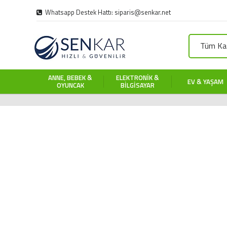
Whatsapp Destek Hattı: siparis@senkar.net
Tüm Kat
ANNE, BEBEK &
ELEKTRONIK &
EV & YAŞAM
OYUNCAK
BILGISAYAR