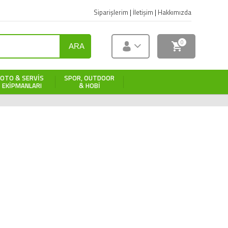
Siparişlerim
|
İletişim
|
Hakkımızda
0
ARA
OTO & SERVIS
SPOR, OUTDOOR
EKIPMANLARI
& HOBI