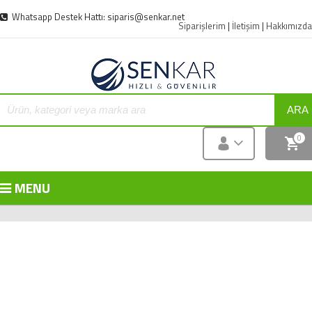
Whatsapp Destek Hattı: siparis@senkar.net
Siparişlerim
|
İletişim
|
Hakkımızda
ARA
0
MENU