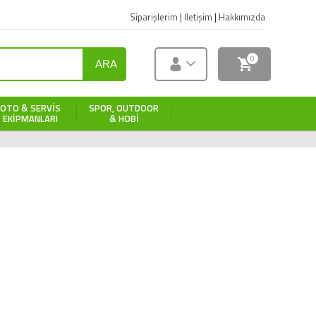
Siparişlerim
|
İletişim
|
Hakkımızda
0
ARA
OTO & SERVIS
SPOR, OUTDOOR
EKIPMANLARI
& HOBI