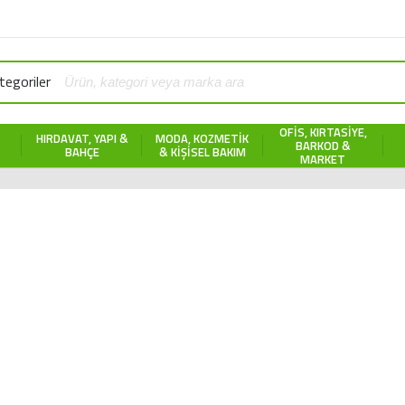
egoriler
OFIS, KIRTASIYE,
HIRDAVAT, YAPI &
MODA, KOZMETIK
BARKOD &
BAHÇE
& KIŞISEL BAKIM
MARKET