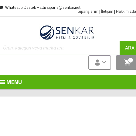
Whatsapp Destek Hattı: siparis@senkar.net
Siparişlerim
|
İletişim
|
Hakkımızda
ARA
0
MENU