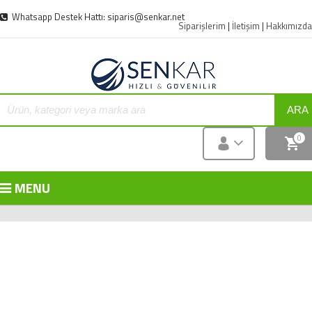
Whatsapp Destek Hattı: siparis@senkar.net
Siparişlerim
|
İletişim
|
Hakkımızda
ARA
0
MENU