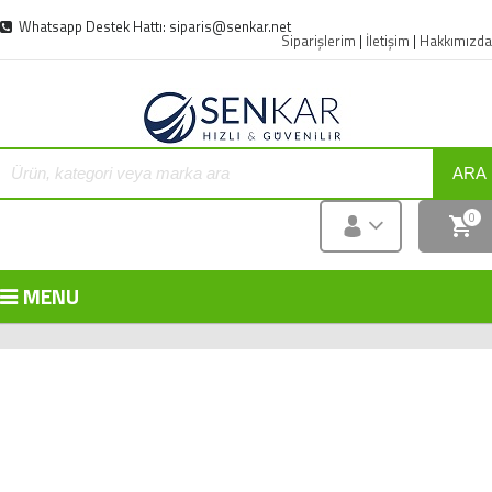
Whatsapp Destek Hattı: siparis@senkar.net
Siparişlerim
|
İletişim
|
Hakkımızda
ARA
0
MENU