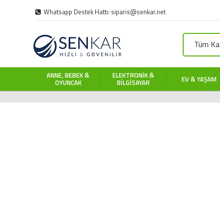
Whatsapp Destek Hattı: siparis@senkar.net
Tüm Kat
ANNE, BEBEK &
ELEKTRONIK &
EV & YAŞAM
OYUNCAK
BILGISAYAR