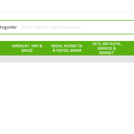
egoriler
OFIS, KIRTASIYE,
HIRDAVAT, YAPI &
MODA, KOZMETIK
BARKOD &
BAHÇE
& KIŞISEL BAKIM
MARKET