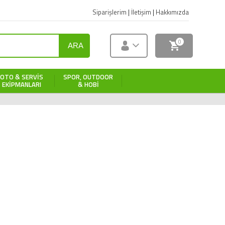
Siparişlerim
|
İletişim
|
Hakkımızda
0
ARA
OTO & SERVIS
SPOR, OUTDOOR
EKIPMANLARI
& HOBI