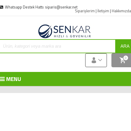
Whatsapp Destek Hattı: siparis@senkar.net
Siparişlerim
|
İletişim
|
Hakkımızda
ARA
0
MENU