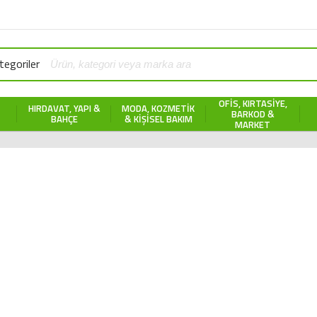
egoriler
OFIS, KIRTASIYE,
HIRDAVAT, YAPI &
MODA, KOZMETIK
BARKOD &
BAHÇE
& KIŞISEL BAKIM
MARKET