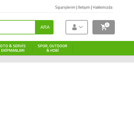
Siparişlerim
|
İletişim
|
Hakkımızda
0
ARA
OTO & SERVIS
SPOR, OUTDOOR
EKIPMANLARI
& HOBI