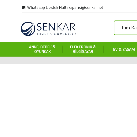
Whatsapp Destek Hattı: siparis@senkar.net
Tüm Kat
ANNE, BEBEK &
ELEKTRONIK &
EV & YAŞAM
OYUNCAK
BILGISAYAR