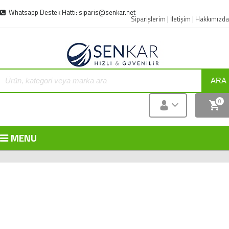
Whatsapp Destek Hattı: siparis@senkar.net
Siparişlerim
|
İletişim
|
Hakkımızda
ARA
0
MENU