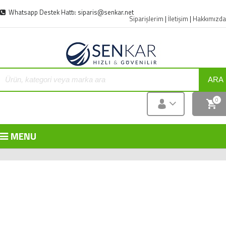
Whatsapp Destek Hattı: siparis@senkar.net
Siparişlerim
|
İletişim
|
Hakkımızda
ARA
0
MENU