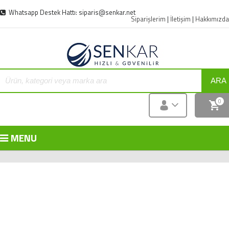
Whatsapp Destek Hattı: siparis@senkar.net
Siparişlerim
|
İletişim
|
Hakkımızda
ARA
0
MENU