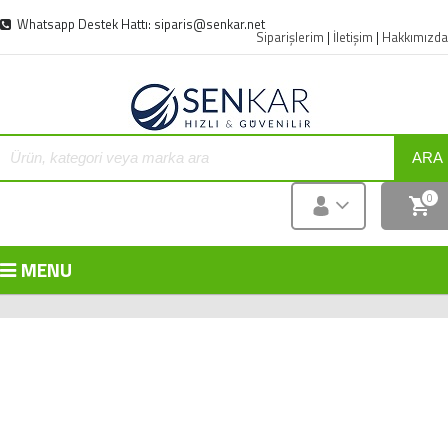
Whatsapp Destek Hattı: siparis@senkar.net
Siparişlerim
|
İletişim
|
Hakkımızda
ARA
0
MENU