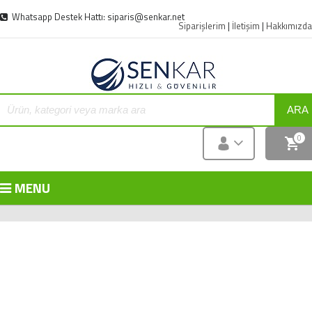
Whatsapp Destek Hattı: siparis@senkar.net
Siparişlerim
|
İletişim
|
Hakkımızda
ARA
0
MENU