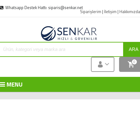
Whatsapp Destek Hattı: siparis@senkar.net
Siparişlerim
|
İletişim
|
Hakkımızda
ARA
0
MENU