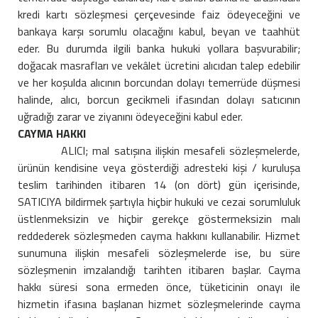
kredi kartı sözleşmesi çerçevesinde faiz ödeyeceğini ve
bankaya karşı sorumlu olacağını kabul, beyan ve taahhüt
eder. Bu durumda ilgili banka hukuki yollara başvurabilir;
doğacak masrafları ve vekâlet ücretini alıcıdan talep edebilir
ve her koşulda alıcının borcundan dolayı temerrüde düşmesi
halinde, alıcı, borcun gecikmeli ifasından dolayı satıcının
uğradığı zarar ve ziyanını ödeyeceğini kabul eder.
CAYMA HAKKI
ALICI; mal satışına ilişkin mesafeli sözleşmelerde,
ürünün kendisine veya gösterdiği adresteki kişi / kuruluşa
teslim tarihinden itibaren 14 (on dört) gün içerisinde,
SATICIYA bildirmek şartıyla hiçbir hukuki ve cezai sorumluluk
üstlenmeksizin ve hiçbir gerekçe göstermeksizin malı
reddederek sözleşmeden cayma hakkını kullanabilir. Hizmet
sunumuna ilişkin mesafeli sözleşmelerde ise, bu süre
sözleşmenin imzalandığı tarihten itibaren başlar. Cayma
hakkı süresi sona ermeden önce, tüketicinin onayı ile
hizmetin ifasına başlanan hizmet sözleşmelerinde cayma