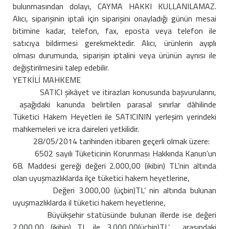
bulunmasından dolayı, CAYMA HAKKI KULLANILAMAZ.
Alıcı, siparişinin iptali için siparişini onayladığı günün mesai
bitimine kadar, telefon, fax, eposta veya telefon ile
satıcıya bildirmesi gerekmektedir. Alıcı, ürünlerin ayıplı
olması durumunda, siparişin iptalini veya ürünün aynısı ile
değiştirilmesini talep edebilir.
YETKİLİ MAHKEME
SATICI şikâyet ve itirazları konusunda başvurularını,
aşağıdaki kanunda belirtilen parasal sınırlar dâhilinde
Tüketici Hakem Heyetleri ile SATICININ yerleşim yerindeki
mahkemeleri ve icra daireleri yetkilidir.
28/05/2014 tarihinden itibaren geçerli olmak üzere:
6502 sayılı Tüketicinin Korunması Hakkında Kanun’un
68. Maddesi gereği değeri 2.000,00 (ikibin) TL’nin altında
olan uyuşmazlıklarda ilçe tüketici hakem heyetlerine,
Değeri 3.000,00 (üçbin)TL’ nin altında bulunan
uyuşmazlıklarda il tüketici hakem heyetlerine,
Büyükşehir statüsünde bulunan illerde ise değeri
2.000,00 (ikibin) TL ile 3.000,00(üçbin)TL’ arasındaki