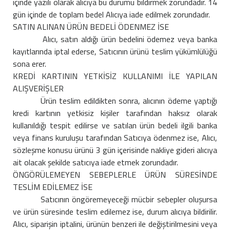
içinde yazılı olarak alıcıya bu durumu bildirmek zorundadır. 14
gün içinde de toplam bedel Alıcıya iade edilmek zorundadır.
SATIN ALINAN ÜRÜN BEDELİ ÖDENMEZ İSE
Alıcı, satın aldığı ürün bedelini ödemez veya banka
kayıtlarında iptal ederse, Satıcının ürünü teslim yükümlülüğü
sona erer.
KREDİ KARTININ YETKİSİZ KULLANIMI İLE YAPILAN
ALIŞVERİŞLER
Ürün teslim edildikten sonra, alıcının ödeme yaptığı
kredi kartının yetkisiz kişiler tarafından haksız olarak
kullanıldığı tespit edilirse ve satılan ürün bedeli ilgili banka
veya finans kuruluşu tarafından Satıcıya ödenmez ise, Alıcı,
sözleşme konusu ürünü 3 gün içerisinde nakliye gideri alıcıya
ait olacak şekilde satıcıya iade etmek zorundadır.
ÖNGÖRÜLEMEYEN SEBEPLERLE ÜRÜN SÜRESİNDE
TESLİM EDİLEMEZ İSE
Satıcının öngöremeyeceği mücbir sebepler oluşursa
ve ürün süresinde teslim edilemez ise, durum alıcıya bildirilir.
Alıcı, siparişin iptalini, ürünün benzeri ile değiştirilmesini veya