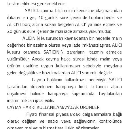
teslim edilmesi gerekmektedir.
SATICI, cayma bildiriminin kendisine ulaşmasından
itibaren en geç 10 günlük süre içerisinde toplam bedeli ve
ALICIYI borç altına sokan belgeleri ALICI’ ya iade etmek ve
20 günlük süre içerisinde malı iade almakla yükümlüdür.
ALICININ kusurundan kaynaklanan bir nedenle malın
değerinde bir azalma olursa veya iade imkânsızlaşırsa ALICI
kusuru oranında SATICININ zararlarını tazmin etmekle
yükümlüdür. Ancak cayma hakkı süresi içinde malın veya
ürünün usulüne uygun kullanılmasın sebebiyle meydana
gelen değişiklik ve bozulmalardan ALICI sorumlu değildir.
Cayma hakkının kullanılması nedeniyle SATICI
tarafından düzenlenen kampanya limit tutarının altına
düşülmesi halinde kampanya kapsamında faydalanılan
indirim miktarı iptal edilir.
CAYMA HAKKI KULLANILAMAYACAK ÜRÜNLER
Fiyatı finansal piyasalardaki dalgalanmalara bağlı
olarak değişen ve satıcı veya sağlayıcının kontrolünde
olmayan mal veya hizmetlere ilişkin sözleşmeler.