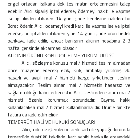
engel ortadan kalkana dek teslimatın ertelenmesini talep
edebilir. Alıcı siparişi iptal ederse; ödemeyi nakit ile yapmış
ise iptalinden itibaren 14 gün içinde kendisine nakden bu
ücret ödenir. Alıcı, ödemeyi kredi kartı ile yapmış ise ve iptal
ederse, bu iptalden itibaren yine 14 gün içinde ürün bedeli
bankaya iade edilir, ancak bankanın alıcının hesabına 2-3
hafta içerisinde aktarması olasıdır.
ALICININ ÜRÜNÜ KONTROL ETME YÜKÜMLÜLÜĞÜ
Alıcı, sözleşme konusu mal / hizmeti teslim almadan
önce muayene edecek; ezik, kırık, ambalajı yırtılmış vb.
hasarlı ve ayıplı mal / hizmeti kargo şirketinden teslim
almayacaktır. Teslim alınan mal / hizmetin hasarsız ve
sağlam olduğu kabul edilecektir. Alıcı, teslimden sonra mal /
hizmeti özenle korunmak zorundadır. Cayma hakkı
kullanılacaksa mal / hizmet kullanılmamalıdır. Ürünle birlikte
fatura da iade edilmelidir.
TEMERRÜT HALİ VE HUKUKİ SONUÇLARI
Alıcı, ödeme işlemlerini kredi kartı ile yaptığı durumda
temerrüde düştüğü takdirde, kart sahibi banka ile arasındaki