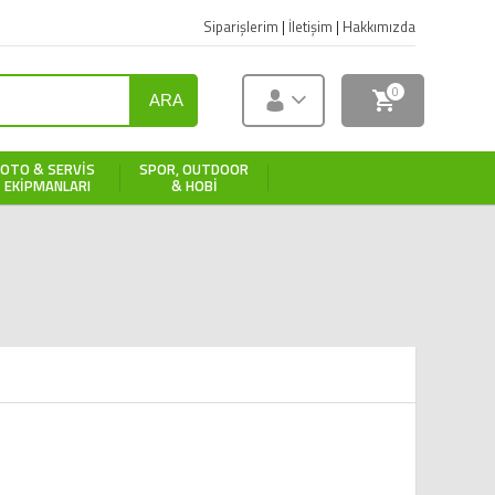
Siparişlerim
|
İletişim
|
Hakkımızda
0
ARA
OTO & SERVIS
SPOR, OUTDOOR
EKIPMANLARI
& HOBI