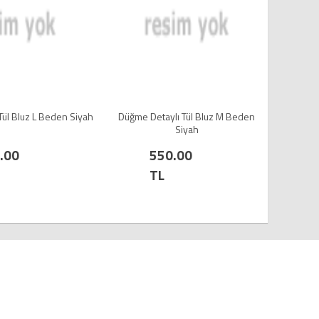
Beden Siyah
Düğme Detaylı Tül Bluz M Beden
Düğme Detaylı Tü
Siyah
Bey
550.00
550.0
TL
TL