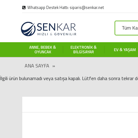
Whatsapp Destek Hattı: siparis@senkar.net
Tüm Kat
ANNE, BEBEK &
ELEKTRONIK &
EV & YAŞAM
OYUNCAK
BILGISAYAR
ANA SAYFA
»
İlgili ürün bulunamadı veya satışa kapalı. Lütfen daha sonra tekrar d