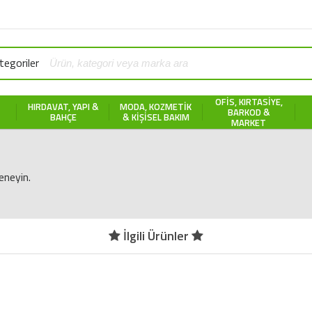
egoriler
OFIS, KIRTASIYE,
HIRDAVAT, YAPI &
MODA, KOZMETIK
BARKOD &
BAHÇE
& KIŞISEL BAKIM
MARKET
eneyin.
İlgili Ürünler