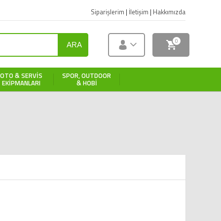
Siparişlerim
|
İletişim
|
Hakkımızda
0
ARA
OTO & SERVIS
SPOR, OUTDOOR
EKIPMANLARI
& HOBI