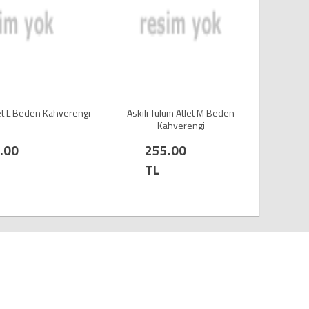
let L Beden Kahverengi
Askılı Tulum Atlet M Beden
Askıl
Kahverengi
.00
255.00
TL