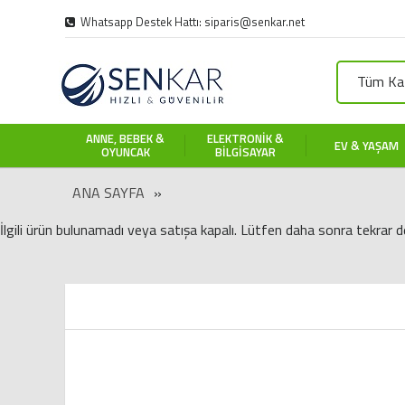
Whatsapp Destek Hattı: siparis@senkar.net
Tüm Kat
ANNE, BEBEK &
ELEKTRONIK &
EV & YAŞAM
OYUNCAK
BILGISAYAR
ANA SAYFA
»
İlgili ürün bulunamadı veya satışa kapalı. Lütfen daha sonra tekrar d