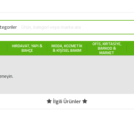
egoriler
OFIS, KIRTASIYE,
HIRDAVAT, YAPI &
MODA, KOZMETIK
BARKOD &
BAHÇE
& KIŞISEL BAKIM
MARKET
eneyin.
İlgili Ürünler