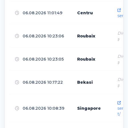
robuta.com
1
htt
06.08.2026 11:01:49
Centru
senka
Ashburn
13
Direk
06.08.2026 10:23:06
Roubaix
ş
Moscow
13
Direk
06.08.2026 10:23:05
Roubaix
ş
Brussels
13
Direk
06.08.2026 10:17:22
Bekasi
ş
Palembang
12
htt
06.08.2026 10:08:39
Singapore
senk
t/
Frankfurt am Main
12