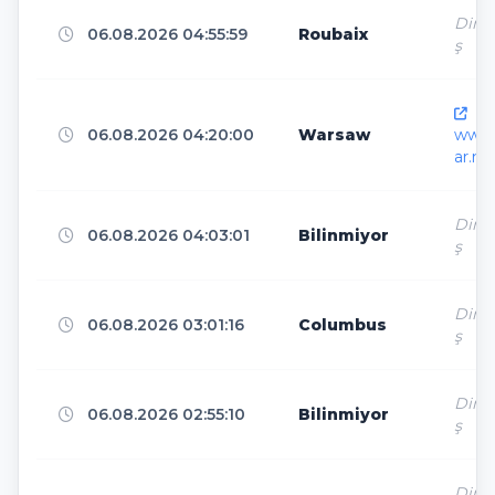
Direk
06.08.2026 04:55:59
Roubaix
ş
Berlin
5
htt
06.08.2026 04:20:00
Warsaw
www.
Guangzhou
4
ar.ne
Direk
06.08.2026 04:03:01
Bilinmiyor
Los Angeles
4
ş
Direk
06.08.2026 03:01:16
Columbus
Chengdu
4
ş
Direk
06.08.2026 02:55:10
Bilinmiyor
Philadelphia
4
ş
Direk