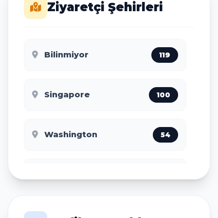
Ziyaretçi Şehirleri
Bilinmiyor
119
Singapore
100
Washington
54
Roubaix
50
Tel Aviv
46