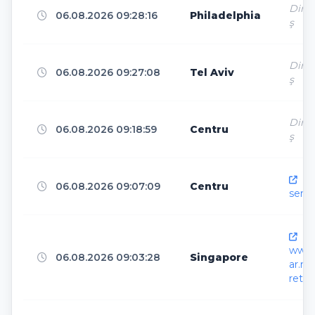
Direk
06.08.2026 09:28:16
Philadelphia
ş
North Charleston
11
Direk
06.08.2026 09:27:08
Tel Aviv
ş
Kepez
11
Direk
06.08.2026 09:18:59
Centru
ş
Columbus
11
htt
06.08.2026 09:07:09
Centru
senka
Helsinki
10
htt
www.
06.08.2026 09:03:28
Singapore
Shijiazhuang
10
ar.ne
retci