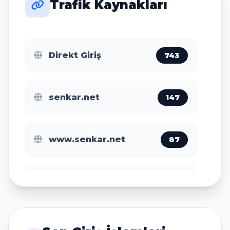
Trafik Kaynakları
Ho Chi Minh City
32
Direkt Giriş
743
Jakarta
32
senkar.net
147
San Jose
27
www.senkar.net
87
Amsterdam
25
m.baidu.com
11
Nanjing
24
www.google.com
5