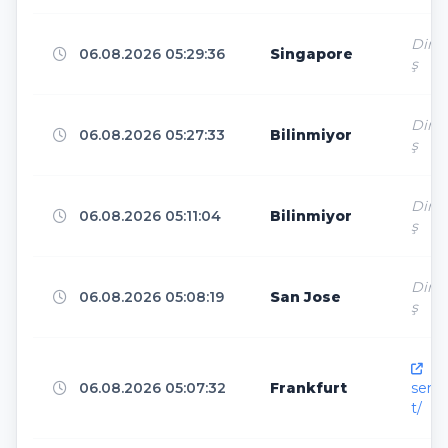
Haarlem
6
Direk
06.08.2026 05:29:36
Singapore
ş
Petersfield
5
Direk
06.08.2026 05:27:33
Bilinmiyor
ş
New York City
5
Direk
06.08.2026 05:11:04
Bilinmiyor
ş
Paris
5
Direk
06.08.2026 05:08:19
San Jose
ş
Suzhou
5
htt
06.08.2026 05:07:32
Frankfurt
senk
t/
Hong Kong
5