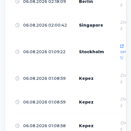
06.08.2026 02:18:09
Berlin
ş
Seattle
3
Direk
06.08.2026 02:00:42
Singapore
ş
Chicago
3
htt
06.08.2026 01:09:22
Stockholm
senk
t/
Falkenstein/Vogtl.
3
Direk
06.08.2026 01:08:59
Kepez
ş
Lelystad
3
Direk
06.08.2026 01:08:59
Kepez
ş
Boardman
3
Direk
06.08.2026 01:08:58
Kepez
ş