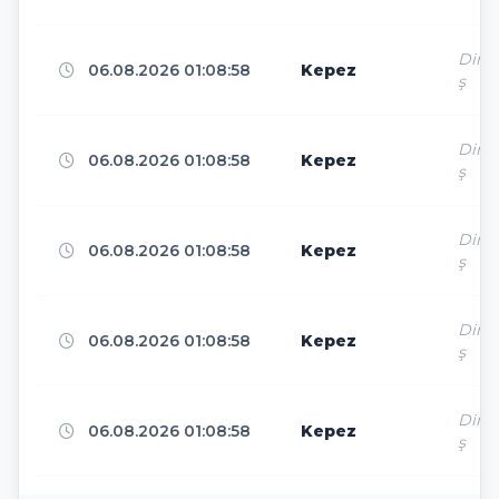
Bangkok
3
Direk
06.08.2026 01:08:58
Kepez
ş
Zhengzhou
3
Direk
06.08.2026 01:08:58
Kepez
ş
Prague
3
Direk
06.08.2026 01:08:58
Kepez
ş
The Dalles
3
Direk
06.08.2026 01:08:58
Kepez
ş
Clifton
3
Direk
06.08.2026 01:08:58
Kepez
ş
Marseille
3