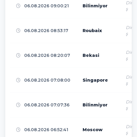
Suqian
9
Direk
06.08.2026 09:00:21
Bilinmiyor
ş
Mountain View
9
Direk
06.08.2026 08:53:17
Roubaix
ş
Istanbul
9
Direk
06.08.2026 08:20:07
Bekasi
ş
Shanghai
8
Direk
06.08.2026 07:08:00
Singapore
ş
Beauharnois-Salaberry
7
Direk
06.08.2026 07:07:36
Bilinmiyor
ş
London
Direk
7
06.08.2026 06:52:41
Moscow
ş