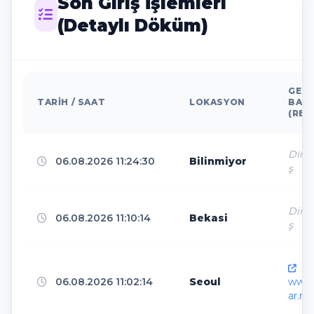
Son Giriş İşlemleri
(Detaylı Döküm)
Santa Clara
17
www.findglocal.com
2
Beijing
15
GELD
TARIH / SAAT
LOKASYON
BAĞL
www.osdzc.com
1
(REF
Centru
14
Direk
06.08.2026 11:24:30
Bilinmiyor
duckduckgo.com
1
ş
Bekasi
13
Direk
06.08.2026 11:10:14
Bekasi
l.instagram.com
1
ş
Frankfurt
13
htt
www.facebook.com
1
06.08.2026 11:02:14
Seoul
www.
ar.ne
Stockholm
13