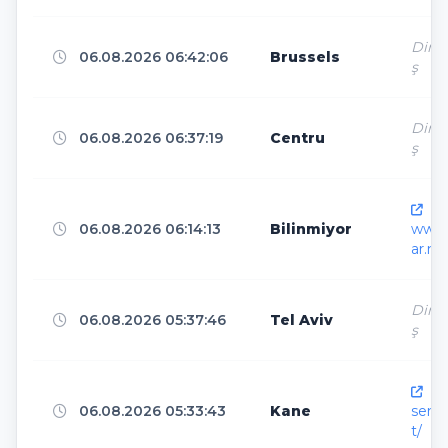
Direk
Kane
7
06.08.2026 06:42:06
Brussels
ş
Direk
North Bergen
7
06.08.2026 06:37:19
Centru
ş
htt
São Paulo
6
06.08.2026 06:14:13
Bilinmiyor
www.
ar.ne
Ankara
6
Direk
06.08.2026 05:37:46
Tel Aviv
ş
Phnom Penh
6
htt
06.08.2026 05:33:43
Kane
senk
t/