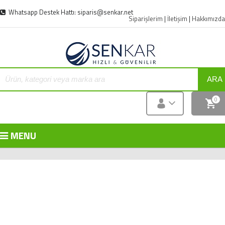
Whatsapp Destek Hattı: siparis@senkar.net
Siparişlerim
|
İletişim
|
Hakkımızda
ARA
0
MENU