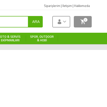
Siparişlerim
|
İletişim
|
Hakkımızda
0
ARA
OTO & SERVIS
SPOR, OUTDOOR
EKIPMANLARI
& HOBI