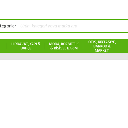
egoriler
OFIS, KIRTASIYE,
HIRDAVAT, YAPI &
MODA, KOZMETIK
BARKOD &
BAHÇE
& KIŞISEL BAKIM
MARKET