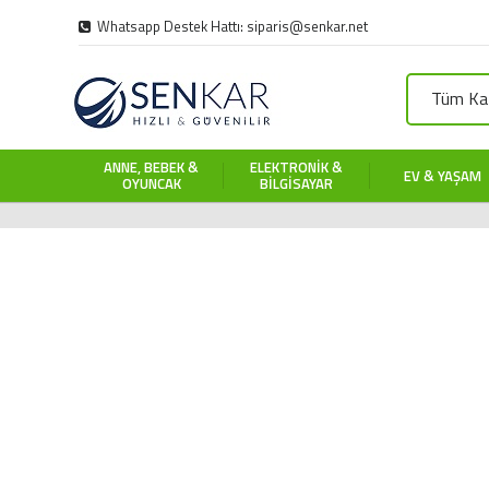
Whatsapp Destek Hattı: siparis@senkar.net
Tüm Kat
ANNE, BEBEK &
ELEKTRONIK &
EV & YAŞAM
OYUNCAK
BILGISAYAR