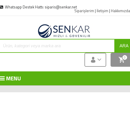
Whatsapp Destek Hattı: siparis@senkar.net
Siparişlerim
|
İletişim
|
Hakkımızda
ARA
0
MENU